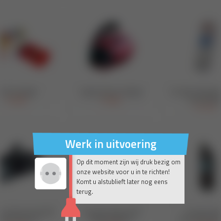
Werk in uitvoering
Op dit moment zijn wij druk bezig om
onze website voor u in te richten!
Komt u alstublieft later nog eens
terug.